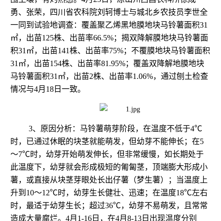
勇、张荣，四川省农科院刘轲博士与城北乡农技员李世全
一同到试验地调查：覆盖聚乙烯黑地膜地块马铃薯面积
31
㎡，出苗
125
株、出苗率
66.5%
；揭双降解膜地块马铃薯面
积
31
㎡，出苗
141
株、出苗率
75%
；不覆膜地块马铃薯面积
31
㎡，出苗
154
株、出苗率
81.95%
；覆盖双降解地膜地块
马铃薯面积
31
㎡，出苗
2
株、出苗率
1.06%
，通过刨土检查
情况与
4
月
18
日一致。
3
、原因分析：
马铃薯萌芽阶段，在温度不低于
4
℃
时，已通过休眠的块茎就能萌发，但幼芽不能伸长；在
5
～
7
℃时，幼芽开始萌发伸长，但非常缓慢，如长期处于
此温度下，幼芽就会形成极短的匍匐茎，顶端膨大形成小
薯，或直接从块茎芽眼处长出仔薯（梦生薯）；当温度上
升到
10
～
12
℃时，幼芽生长健壮、迅速；在温度
18
℃左右
时，最适于幼芽生长；超过
36
℃，幼芽不易萌发，且常常
造成大量腐烂。
4
月
1-16
日，在
4
月
8-13
日出现温度分别