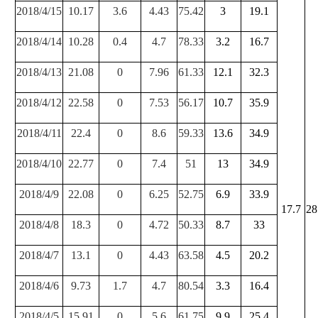
2018/4/15
10.17
3.6
4.43
75.42
3
19.1
2018/4/14
10.28
0.4
4.7
78.33
3.2
16.7
2018/4/13
21.08
0
7.96
61.33
12.1
32.3
2018/4/12
22.58
0
7.53
56.17
10.7
35.9
2018/4/11
22.4
0
8.6
59.33
13.6
34.9
2018/4/10
22.77
0
7.4
51
13
34.9
2018/4/9
22.08
0
6.25
52.75
6.9
33.9
17.7
28
2018/4/8
18.3
0
4.72
50.33
8.7
33
2018/4/7
13.1
0
4.43
63.58
4.5
20.2
2018/4/6
9.73
1.7
4.7
80.54
3.3
16.4
2018/4/5
15.91
0
5.6
61.75
9.9
25.4