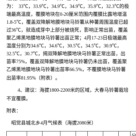
为：
33
℃，
33.9
℃，
34.9
℃，
34.9
℃，
35.9
℃，
32.3
℃的极
端最高温度，覆膜地块在
0-20
厘米范围内覆膜比露地增温
1.8-5
℃，覆盖双降解地膜地块马铃薯从种薯周围温度已超
过
36
℃，就造成芽中上部分被烧死，影响正常出苗，覆盖
聚乙烯黑地膜地块马铃薯出苗正常；
4
月
17-23
日极端最高
温度分别为
34.6
℃，
34.6
℃，
30.5
℃，
34.5
℃，
30.9
℃，
32.5
℃，
30.7
℃，揭双降解地膜地块马铃薯正常出苗，出
苗率
75%
，覆盖双降解地膜地块马铃薯仍未出苗，覆盖聚
乙烯黑地膜地块马铃薯出苗率
66.5%
，不覆膜地块马铃薯
出苗率
81.95%
（附表）。
4
、建议：
海拔
1800-2200
米的区域，大春马铃薯栽培
不宜覆膜。
附表：
昭觉县城北乡
4
月气候表（海拔
2080
米）