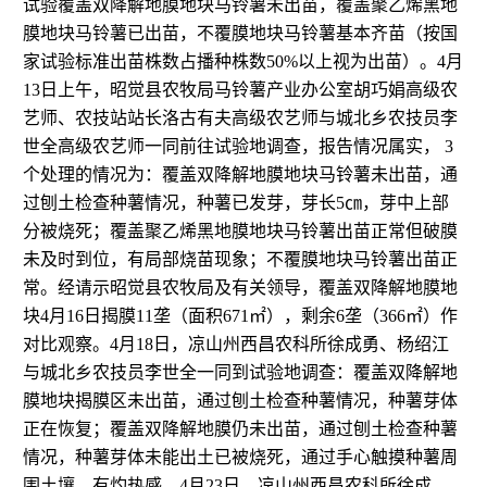
试验覆盖双降解地膜地块马铃薯未出苗，覆盖聚乙烯黑地
膜地块马铃薯已出苗，不覆膜地块马铃薯基本齐苗（按国
家试验标准出苗株数占播种株数
50%
以上视为出苗）。
4
月
13
日上午，昭觉县农牧局马铃薯产业办公室胡巧娟高级农
艺师、农技站站长洛古有夫高级农艺师与城北乡农技员李
世全高级农艺师一同前往试验地调查，报告情况属实，
3
个处理的情况为：覆盖双降解地膜地块马铃薯未出苗，通
过刨土检查种薯情况，种薯已发芽，芽长
5
㎝，芽中上部
分被烧死；覆盖聚乙烯黑地膜地块马铃薯出苗正常但破膜
未及时到位，有局部烧苗现象；不覆膜地块马铃薯出苗正
常。经请示昭觉县农牧局及有关领导，覆盖双降解地膜地
块
4
月
16
日揭膜
11
垄（面积
671
㎡），剩余
6
垄（
366
㎡）作
对比观察。
4
月
18
日，凉山州西昌农科所徐成勇、杨绍江
与城北乡农技员李世全一同到试验地调查：覆盖双降解地
膜地块揭膜区未出苗，通过刨土检查种薯情况，种薯芽体
正在恢复；覆盖双降解地膜仍未出苗，通过刨土检查种薯
情况，种薯芽体未能出土已被烧死，通过手心触摸种薯周
围土壤，有灼热感。
4
月
23
日，凉山州西昌农科所徐成