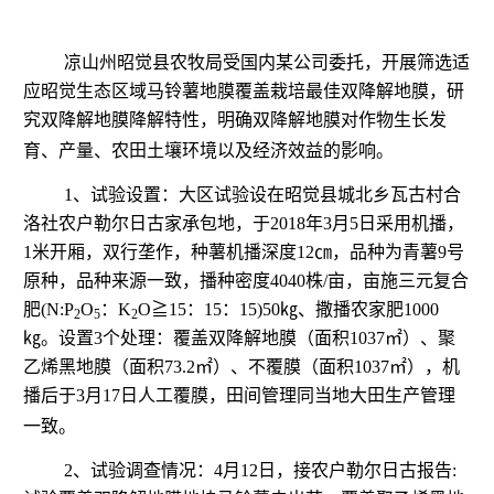
凉山州昭觉县农牧局受国内某公司委托，开展筛选适
应昭觉生态区域马铃薯地膜覆盖栽培最佳双降解地膜，研
究双降解地膜降解特性，明确双降解地膜对作物生长发
育、产量、农田土壤环境以及经济效益的影响。
1
、试验设置：
大区试验设在昭觉县城北乡瓦古村合
洛社农户勒尔日古家承包地，于
2018
年
3
月
5
日采用机播，
1
米开厢，双行垄作，种薯机播深度
12
㎝，品种为青薯
9
号
原种，品种来源一致，播种密度
4040
株
/
亩，亩施三元复合
肥
(N:P
O
：
K
O
≧
15
：
15
：
15)50
㎏、撒播农家肥
1000
2
5
2
㎏。设置
3
个处理：覆盖双降解地膜（面积
1037
㎡）、聚
乙烯黑地膜（面积
73.2
㎡）、不覆膜（面积
1037
㎡），机
播后于
3
月
17
日人工覆膜，田间管理同当地大田生产管理
一致。
2
、试验调查情况：
4
月
12
日，接农户勒尔日古报告
: