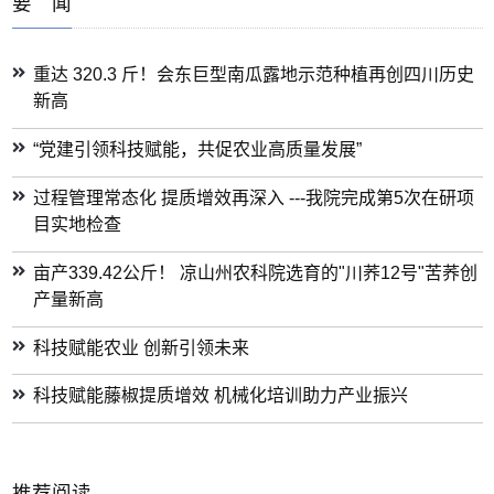
要 闻
重达 320.3 斤！会东巨型南瓜露地示范种植再创四川历史
新高
“党建引领科技赋能，共促农业高质量发展”
过程管理常态化 提质增效再深入 ---我院完成第5次在研项
目实地检查
亩产339.42公斤！ 凉山州农科院选育的"川荞12号"苦荞创
产量新高
科技赋能农业 创新引领未来
科技赋能藤椒提质增效 机械化培训助力产业振兴
推荐阅读