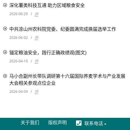
深化薯类科技互通 助力区域粮食安全
2026-06-29
/
中共凉山州农科院党委、纪委圆满完成换届选举工作
2026-06-02
/
锚定粮油安全，践行正确政绩观(图文)
2026-04-10
/
马小合副州长带队调研第十六届国际荞麦学术与产业发展
大会相关参观点位企业
2026-04-09
/
关于我们
版权声明
联系电话