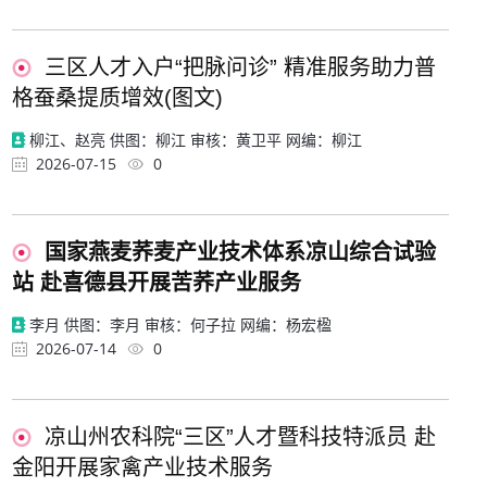
三区人才入户“把脉问诊” 精准服务助力普
格蚕桑提质增效(图文)
柳江、赵亮 供图：柳江 审核：黄卫平 网编：柳江
2026-07-15
0
国家燕麦荞麦产业技术体系凉山综合试验
站 赴喜德县开展苦荞产业服务
李月 供图：李月 审核：何子拉 网编：杨宏楹
2026-07-14
0
凉山州农科院“三区”人才暨科技特派员 赴
金阳开展家禽产业技术服务