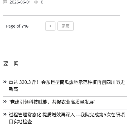
2026-06-01
0
Next
Page of
716
尾页
要 闻
重达 320.3 斤！会东巨型南瓜露地示范种植再创四川历史
新高
“党建引领科技赋能，共促农业高质量发展”
过程管理常态化 提质增效再深入 ---我院完成第5次在研项
目实地检查