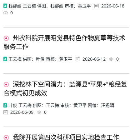
钱邵函 王云梅 供图：钱邵函 审核：黄卫平
2026-06-18
0
州农科院开展昭觉县特色作物夏草莓技术
服务工作
王云梅 供图：叶俊 审核：黄卫平
2026-06-12
0
深挖林下空间潜力：盐源县“苹果+”粮经复
合模式初见成效
叶俊 王云梅 供图：王云梅 审核：黄卫平 网编：汪扬媚
2026-06-09
0
我院开展第四次科研项目实地检查工作