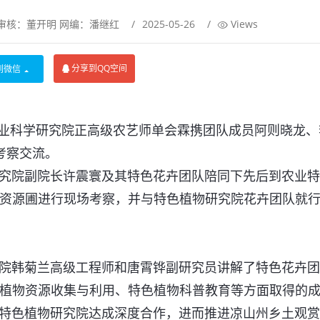
审核：董开明 网编：潘继红
/
2025-05-26
/
Views
分享到QQ空间
到微信
农业科学研究院正高级农艺师单会霖携团队成员阿则晓龙、
院考察交流。
院副院长许震寰及其特色花卉团队陪同下先后到农业特
资源圃进行现场考察，并与特色植物研究院花卉团队就
韩菊兰高级工程师和唐霄铧副研究员讲解了特色花卉团
植物资源收集与利用、特色植物科普教育等方面取得的
色植物研究院达成深度合作，进而推进凉山州乡土观赏