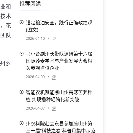
推荐阅读
农业和
和技术
锚定粮油安全，践行正确政绩观
视，花
(图文)
方团队
2026-04-10
/
马小合副州长带队调研第十六届
国际荞麦学术与产业发展大会相
州乡
关参观点位企业
2026-04-09
/
智能农机赋能凉山州高寒苦荞种
植 实现播种轻简化新突破
2026-04-07
/
州农科院赴会东县参加凉山州第
三十届“科技之春”科普月集中示范