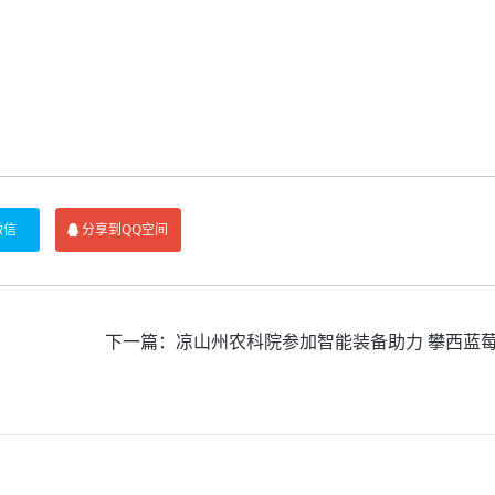
微信
分享到QQ空间
下一篇：
凉山州农科院参加智能装备助力 攀西蓝莓产业高质量发展 暨蓝莓技术交