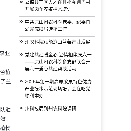
喜德县三区人才在且拖乡则巴村
开展肉羊养殖技术培训
中共凉山州农科院党委、纪委圆
满完成换届选举工作
州农科院赋能凉山蓝莓产业发展
李亚
党建共建暖童心 温情相伴庆六一
——凉山州农科院多支部联合开
展六一爱心共建帮扶活动
色植
行了兰
2026年第一期高原浆果特色优势
产业技术示范现场培训会在昭觉
顺利举办
队近
州科技局到州农科院调研
成效。
植物