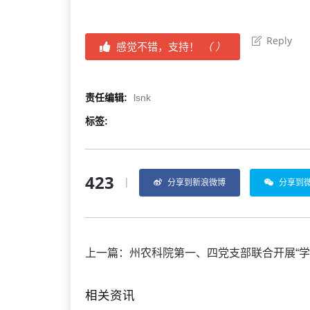
Reply
感觉不错，支持！
（
）
责任编辑:
lsnk
标签:
423
|
分享到新浪微博
分享到
上一篇：
州农科院第一、四党支部联合开展“学习地震监测知识、提高防灾减灾救灾能力
相关资讯