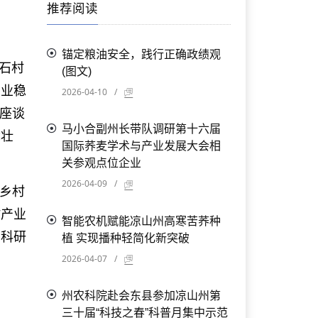
推荐阅读
锚定粮油安全，践行正确政绩观
石村
(图文)
产业稳
2026-04-10
/
座谈
马小合副州长带队调研第十六届
优壮
国际荞麦学术与产业发展大会相
关参观点位企业
2026-04-09
/
乡村
村产业
智能农机赋能凉山州高寒苦荞种
业科研
植 实现播种轻简化新突破
2026-04-07
/
州农科院赴会东县参加凉山州第
三十届“科技之春”科普月集中示范