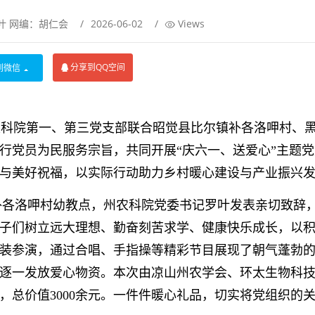
叶 网编：胡仁会
/
2026-06-02
/
Views
分享到QQ空间
到微信
农科院第一、第三党支部联合昭觉县比尔镇补各洛呷村、
行党员为民服务宗旨，共同开展“庆六一、送爱心”主题党
与美好祝福，以实际行动助力乡村暖心建设与产业振兴
洛呷村幼教点，州农科院党委书记罗叶发表亲切致辞
子们树立远大理想、勤奋刻苦求学、健康快乐成长，以
装参演，通过合唱、手指操等精彩节目展现了朝气蓬勃
逐一发放爱心物资。本次由凉山州农学会、环太生物科
，总价值3000余元。一件件暖心礼品，切实将党组织的