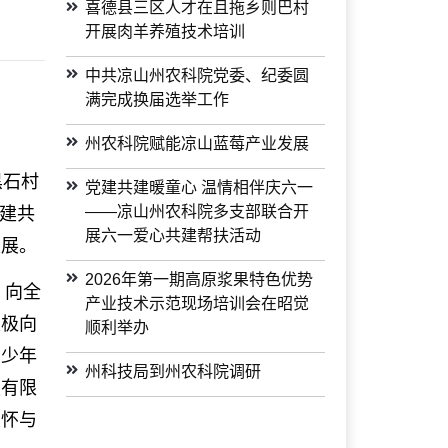
喜德县三区人才在且拖乡则巴村
开展肉羊养殖技术培训
中共凉山州农科院党委、纪委圆
满完成换届选举工作
州农科院赋能凉山蓝莓产业发展
黑石村
党建共建暖童心 温情相伴庆六一
——凉山州农科院多支部联合开
建共
展六一爱心共建帮扶活动
发展。
2026年第一期高原浆果特色优势
，向全
产业技术示范现场培训会在昭觉
积极向
顺利举办
的少年
州科技局到州农科院调研
技有限
关怀与