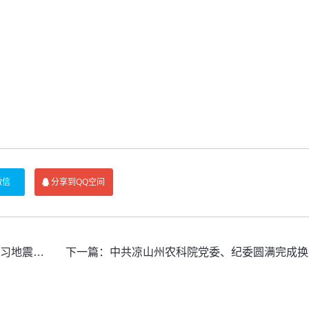
微信
分享到QQ空间
”主题党日活动
下一篇：
中共凉山州农科院党委、纪委圆满完成换届选举