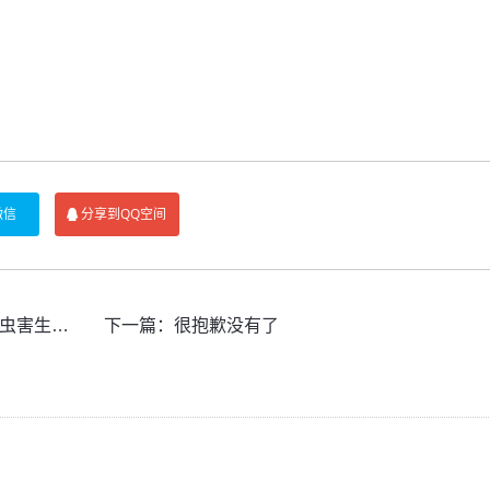
微信
分享到QQ空间
田间技术指导
下一篇：很抱歉没有了