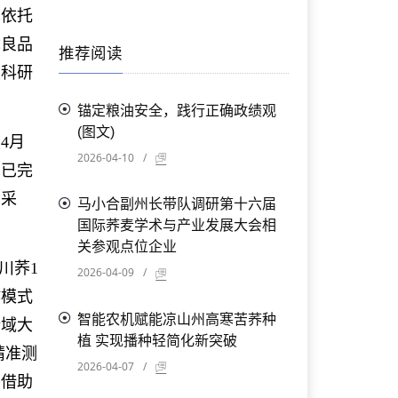
依托
优良品
推荐阅读
性科研
锚定粮油安全，践行正确政绩观
(图文)
4月
2026-04-10
/
也已完
的采
马小合副州长带队调研第十六届
国际荞麦学术与产业发展大会相
关参观点位企业
川荞1
2026-04-09
/
作模式
智能农机赋能凉山州高寒苦荞种
全域大
植 实现播种轻简化新突破
精准测
2026-04-07
/
将借助