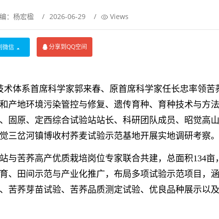
网编：杨宏楹
/
2026-06-29
/
Views
分享到QQ空间
到微信
业技术体系首席科学家郭来春、原首席科学家任长忠率领苦
和产地环境污染管控与修复、遗传育种、育种技术与方
、固原、定西综合试验站站长、科研团队成员、昭觉高
昭觉三岔河镇博收村荞麦试验示范基地开展实地调研考察
与苦荞高产优质栽培岗位专家联合共建，总面积134亩
育、田间示范与产业化推广，布局多项试验示范项目，
、苦荞芽苗试验、苦荞品质测定试验、优良品种展示以