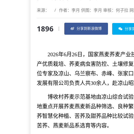
来源：
/
作者：李月 供图：李月 审核：何子拉 
1896
|
分享到新浪微博
分享
2026年6月26日，国家燕麦荞麦产
产优质栽培、荞麦病虫害防控、土壤修复
位专家及凉山、乌兰察布、赤峰、张家口
发展有限公司负责人共30余人，赴凉山
博收村荞麦示范基地由凉山综合试验站
地重点开展荞麦燕麦新品种筛选、良种繁
荞智慧化种植、苦荞及甜荞品种比较试验
苦荞、燕麦新品系选育等内容。