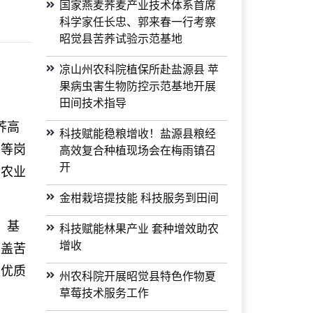
国家燕麦荞麦产业技术体系首席
科学家任长忠、郭来春一行考察
昭觉县苦荞试验示范基地
凉山州农科院植保所赴盐源县 苹
果病虫害生物防控示范基地开展
田间技术指导
荞高
科技赋能稳粮增收！盐源县粮经
法等岗
高效复合种植现场会在梅雨镇召
开
山农业
。
金柑栽培提技能 科技服务到田间
，基
科技赋能林果产业 套种增效助农
增收
涵盖苦
及优质
州农科院开展昭觉县特色作物夏
草莓技术服务工作